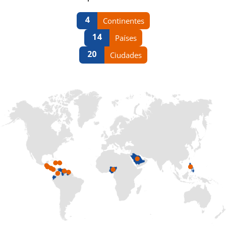
4
Continentes
14
Países
20
Ciudades