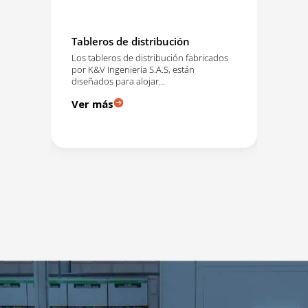
Tableros de distribución
Tra
Los tableros de distribución fabricados
Una
por K&V Ingeniería S.A.S, están
muy
les
diseñados para alojar…
sum
e
Ver más
Ve