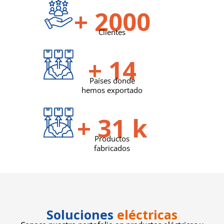
+
2000
Clientes
+
14
Países donde
hemos exportado
+
31
k
Productos
fabricados
Soluciones
eléctricas