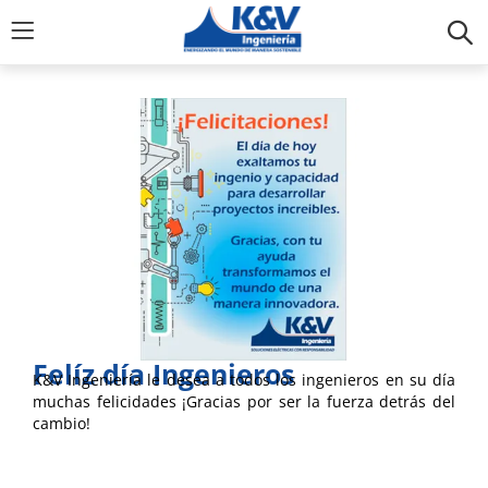
Felíz día Ingenieros
K&V Ingeniería le desea a todos los ingenieros en su día
muchas felicidades ¡Gracias por ser la fuerza detrás del
cambio!