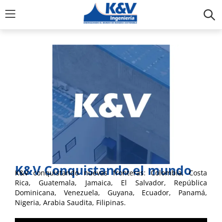
K&V Conquistando el mundo
K&V conquistando nuevas fronteras: Colombia, Costa
Rica, Guatemala, Jamaica, El Salvador, República
Dominicana, Venezuela, Guyana, Ecuador, Panamá,
Nigeria, Arabia Saudita, Filipinas.