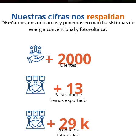
Nuestras cifras nos
respaldan
Diseñamos, ensamblamos y ponemos en marcha sistemas de
energía convencional y fotovoltaica.
+
2000
Clientes
+
14
Países donde
hemos exportado
+
31
k
Productos
fabricados