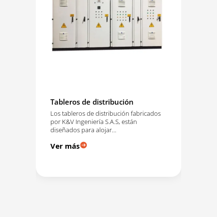
Tableros de distribución
Tra
Los tableros de distribución fabricados
Una
por K&V Ingeniería S.A.S, están
muy
les
diseñados para alojar…
sum
e
Ver más
Ve