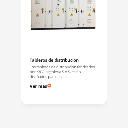
Tableros de distribución
Tra
Los tableros de distribución fabricados
Una
por K&V Ingeniería S.A.S, están
muy
les
diseñados para alojar…
sum
e
Ver más
Ve