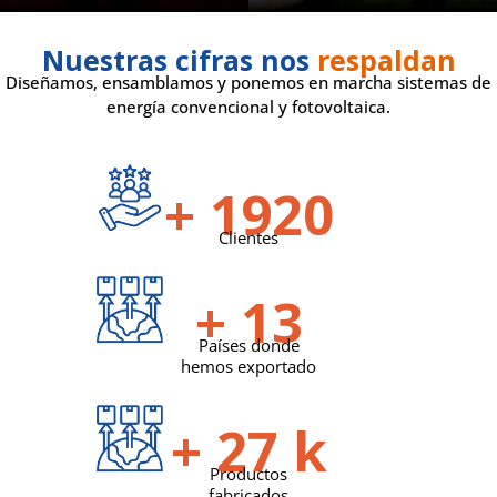
Nuestras cifras nos
respaldan
Diseñamos, ensamblamos y ponemos en marcha sistemas de
energía convencional y fotovoltaica.
+
2000
Clientes
+
14
Países donde
hemos exportado
+
31
k
Productos
fabricados