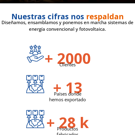
Nuestras cifras nos
respaldan
Diseñamos, ensamblamos y ponemos en marcha sistemas de
energía convencional y fotovoltaica.
+
2000
Clientes
+
14
Países donde
hemos exportado
+
31
k
Productos
fabricados