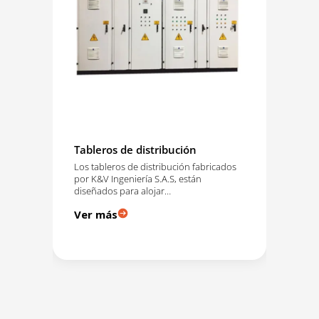
Tableros de distribución
Tra
Los tableros de distribución fabricados
Una
por K&V Ingeniería S.A.S, están
muy
les
diseñados para alojar…
sum
e
Ver más
Ve