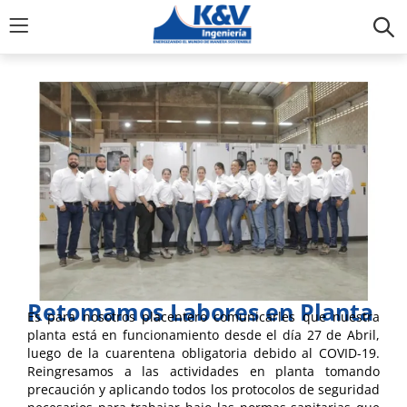
Retomamos Labores en Planta
Es para nosotros placentero comunicarles que nuestra
planta está en funcionamiento desde el día 27 de Abril,
luego de la cuarentena obligatoria debido al COVID-19.
Reingresamos a las actividades en planta tomando
precaución y aplicando todos los protocolos de seguridad