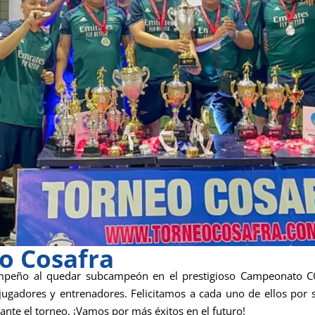
o Cosafra
peño al quedar subcampeón en el prestigioso Campeonato COSA
 jugadores y entrenadores. Felicitamos a cada uno de ellos por
nte el torneo. ¡Vamos por más éxitos en el futuro!