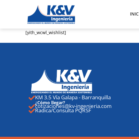
INIC
[yith_wcwl_wishlist]
KM 3.5 Vía Galapa - Barranquilla
¿Cómo llegar?
cotizaciones@kv-ingenieria.com
Radica/Consulta PQRSF