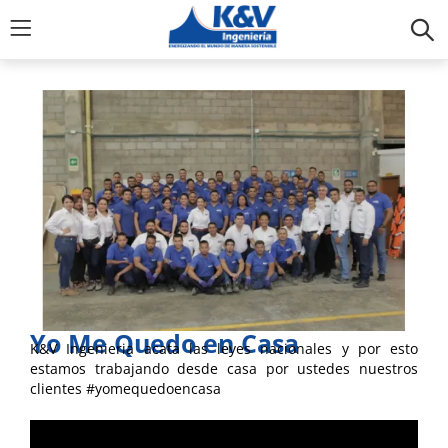
Yo Me Quedo en Casa
K&V Ingenieria acata las leyes nacionales y por esto
estamos trabajando desde casa por ustedes nuestros
clientes #yomequedoencasa